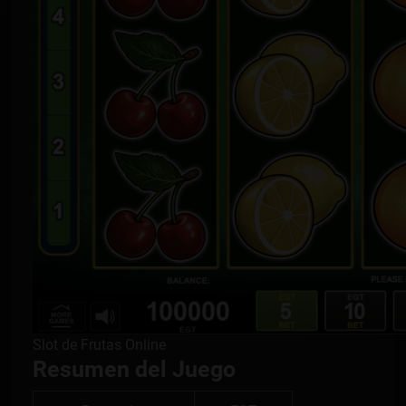
Slot de Frutas Online
Resumen del Juego