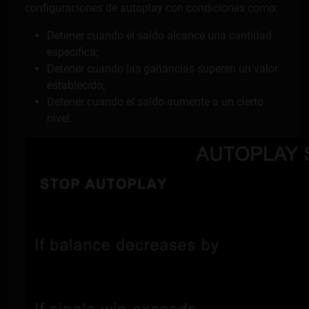
configuraciones de autoplay con condiciones como:
Detener cuando el saldo alcance una cantidad
específica;
Detener cuando las ganancias superen un valor
establecido;
Detener cuando el saldo aumente a un cierto
nivel.