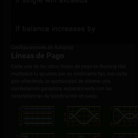
Configuraciones de Autoplay
Líneas de Pago
Cada una de las cinco líneas de pago en Burning Hot
multiplica tu apuesta por un coeficiente fijo, con cada
giro ofreciendo la oportunidad de obtener una
combinación ganadora, especialmente con las
características de bonificación en juego.