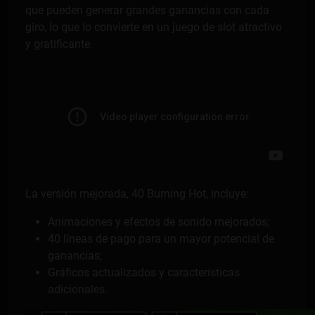
que pueden generar grandes ganancias con cada
giro, lo que lo convierte en un juego de slot atractivo
y gratificante.
La versión mejorada, 40 Burning Hot, incluye:
Animaciones y efectos de sonido mejorados;
40 líneas de pago para un mayor potencial de
ganancias;
Gráficos actualizados y características
adicionales.