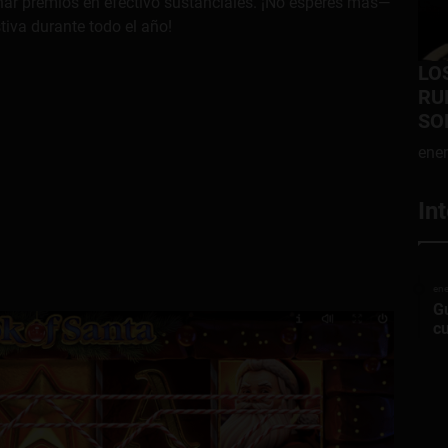
nar premios en efectivo sustanciales. ¡No esperes más—
tiva durante todo el año!
LO
RU
SO
ener
In
ene
Gu
cu