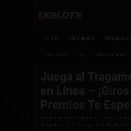
Skip
to
content
1xSlots
Visión general
Máquinas tr
Testimonios
FAQ
Quiénes somos
Juega al Tragam
en Línea – ¡Giros
Premios Te Espe
Sumérgete en el espíritu navideño en cualq
Endorphina. Vive la magia de la Navidad mi