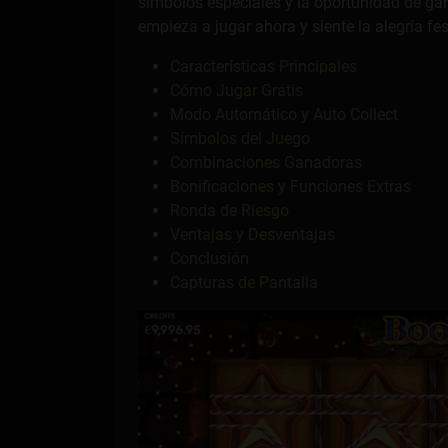
símbolos especiales y la oportunidad de ga
empieza a jugar ahora y siente la alegría fes
Características Principales
Cómo Jugar Gratis
Modo Automático y Auto Collect
Símbolos del Juego
Combinaciones Ganadoras
Bonificaciones y Funciones Extras
Ronda de Riesgo
Ventajas y Desventajas
Conclusión
Capturas de Pantalla