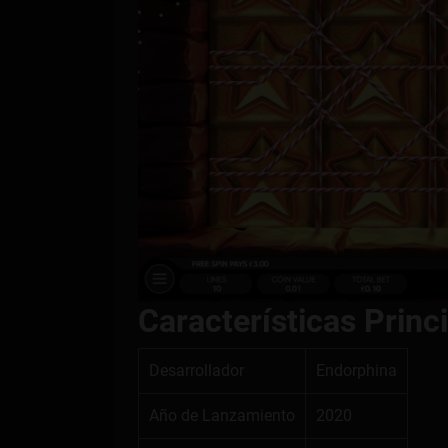
Características Princ
Desarrollador
Endorphina
Año de Lanzamiento
2020