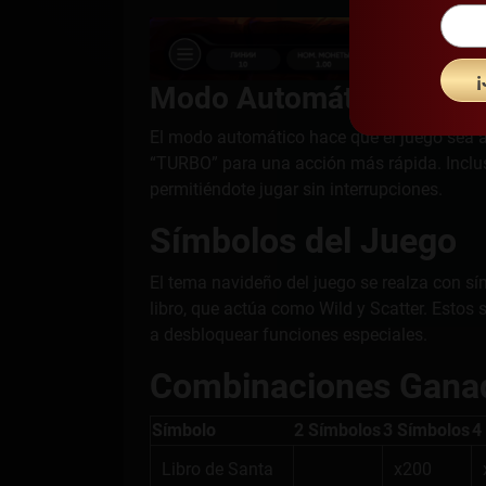
Modo Automático y Auto
El modo automático hace que el juego sea a
“TURBO” para una acción más rápida. Inclu
permitiéndote jugar sin interrupciones.
Símbolos del Juego
El tema navideño del juego se realza con sí
libro, que actúa como Wild y Scatter. Est
a desbloquear funciones especiales.
Combinaciones Gana
Símbolo
2 Símbolos
3 Símbolos
4
Libro de Santa
x200