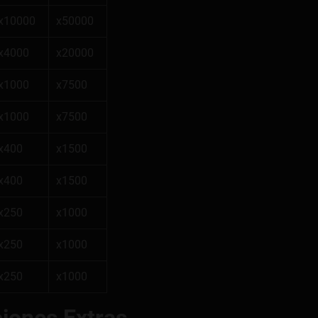
x10000
x50000
x4000
x20000
x1000
x7500
x1000
x7500
x400
x1500
x400
x1500
x250
x1000
x250
x1000
x250
x1000