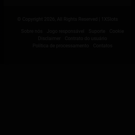
© Copyright 2026, All Rights Reserved | 1XSlots
Sobre nós
Jogo responsável
Suporte
Cookie
Disclaimer
Contrato do usuário
Política de processamento
Contatos