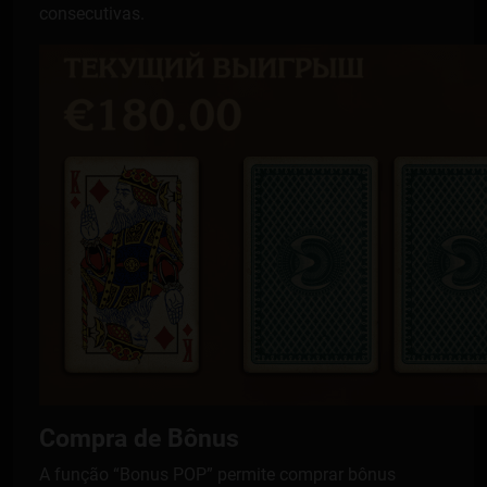
consecutivas.
Compra de Bônus
A função “Bonus POP” permite comprar bônus