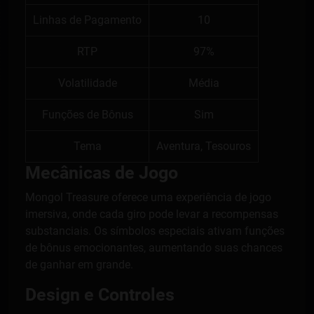
Linhas de Pagamento
10
RTP
97%
Volatilidade
Média
Funções de Bônus
Sim
Tema
Aventura, Tesouros
Mecânicas de Jogo
Mongol Treasure oferece uma experiência de jogo
imersiva, onde cada giro pode levar a recompensas
substanciais. Os símbolos especiais ativam funções
de bônus emocionantes, aumentando suas chances
de ganhar em grande.
Design e Controles