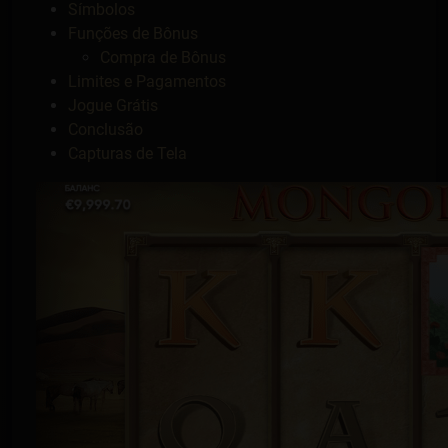
Símbolos
Funções de Bônus
Compra de Bônus
Limites e Pagamentos
Jogue Grátis
Conclusão
Capturas de Tela