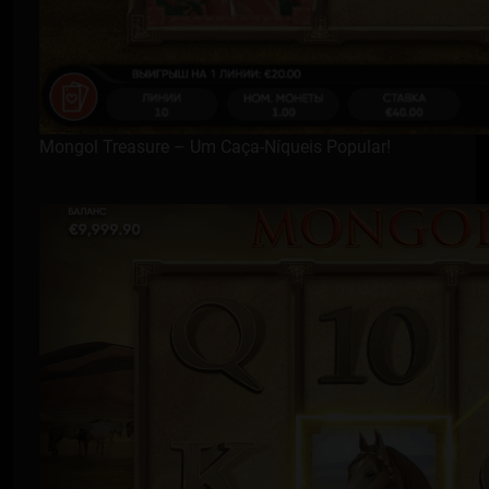
Mongol Treasure – Um Caça-Níqueis Popular!