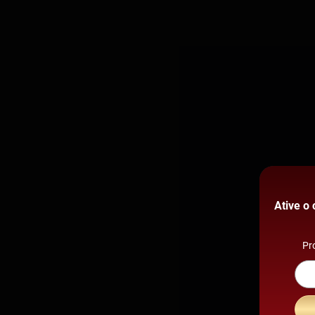
Ative o
Pr