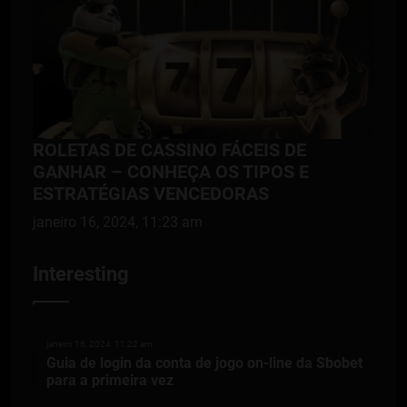
ROLETAS DE CASSINO FÁCEIS DE
GANHAR – CONHEÇA OS TIPOS E
ESTRATÉGIAS VENCEDORAS
janeiro 16, 2024, 11:23 am
Interesting
janeiro 16, 2024, 11:22 am
Guia de login da conta de jogo on-line da Sbobet
para a primeira vez