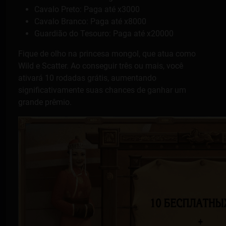
Cavalo Preto: Paga até x3000
Cavalo Branco: Paga até x8000
Guardião do Tesouro: Paga até x20000
Fique de olho na princesa mongol, que atua como
Wild e Scatter. Ao conseguir três ou mais, você
ativará 10 rodadas grátis, aumentando
significativamente suas chances de ganhar um
grande prêmio.