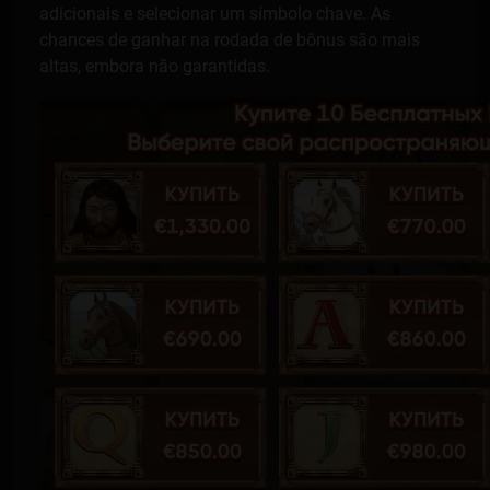
adicionais e selecionar um símbolo chave. As
chances de ganhar na rodada de bônus são mais
altas, embora não garantidas.