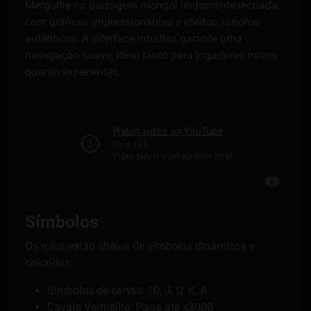
Mergulhe na paisagem mongol lindamente recriada,
com gráficos impressionantes e efeitos sonoros
autênticos. A interface intuitiva garante uma
navegação suave, ideal tanto para jogadores novos
quanto experientes.
Símbolos
Os rolos estão cheios de símbolos dinâmicos e
coloridos:
Símbolos de cartas: 10, J, Q, K, A
Cavalo Vermelho: Paga até x3000